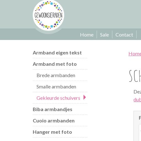
Home
Sale
Contact
Armband eigen tekst
Hom
Armband met foto
SC
Brede armbanden
Smalle armbanden
Dez
Gekleurde schuivers
dub
Biba armbandjes
Cuoio armbanden
Hanger met foto