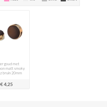
der goud met
hon matt smoky
tz bruin 20mm
€ 4,25