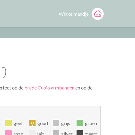
Winkelmandje
ND
erfect op de
brede Cuoio armbanden
en op de
v
n
geel
goud
grijs
groen
roze
wit
zilver
zwart