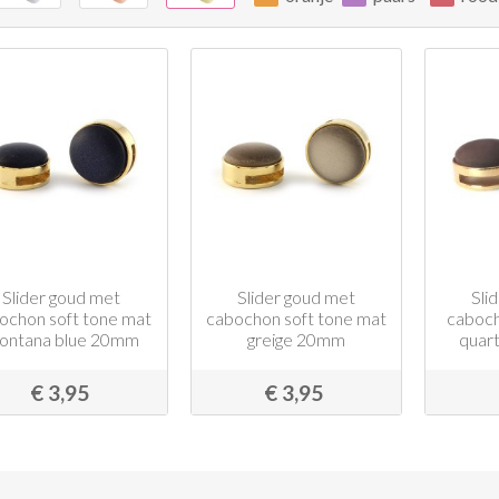
Slider goud met
Slider goud met
Sli
ochon soft tone mat
cabochon soft tone mat
caboc
ontana blue 20mm
greige 20mm
quar
€ 3,95
€ 3,95