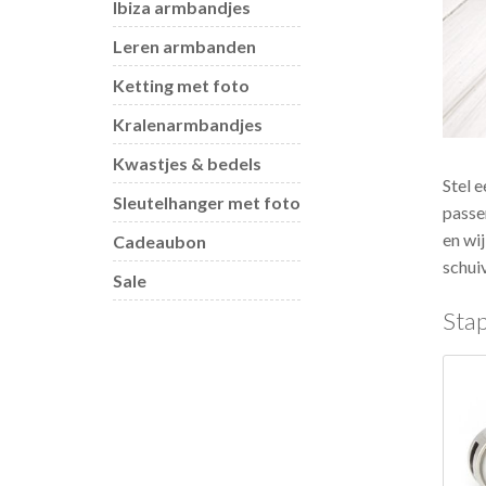
Ibiza armbandjes
Leren armbanden
Ketting met foto
Kralenarmbandjes
Kwastjes & bedels
Stel 
Sleutelhanger met foto
passe
en wi
Cadeaubon
schui
Sale
Stap