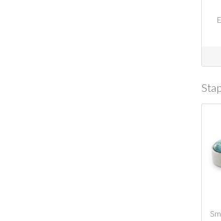
E
Stap
Sma