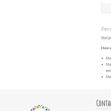
Pers
Stel 
Hoe 
St
Sta
ee
Sta
Conta