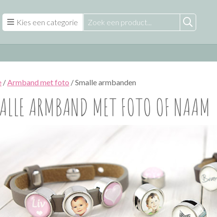
Kies een categorie
e
/
Armband met foto
/ Smalle armbanden
ALLE ARMBAND MET FOTO OF NAAM