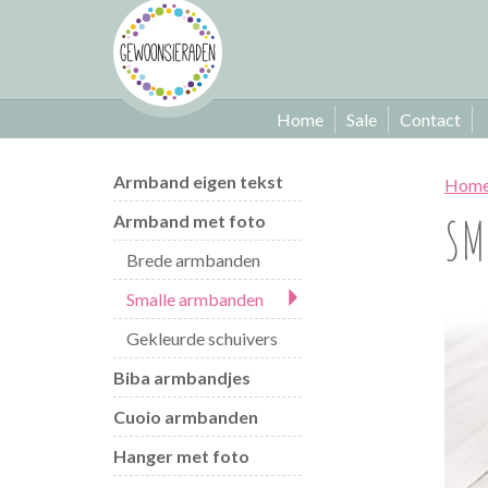
Home
Sale
Contact
Armband eigen tekst
Hom
SM
Armband met foto
Brede armbanden
Smalle armbanden
Gekleurde schuivers
Biba armbandjes
Cuoio armbanden
Hanger met foto