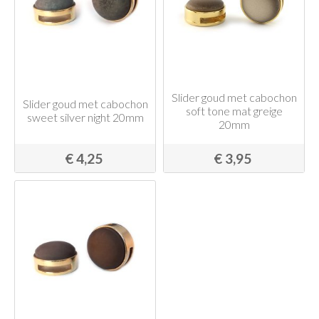
Slider goud met cabochon
Slider goud met cabochon
soft tone mat greige
sweet silver night 20mm
20mm
€ 4,25
€ 3,95