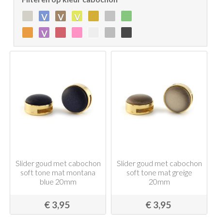
v
v
v
v
Slider goud met cabochon
Slider goud met cabochon
soft tone mat montana
soft tone mat greige
blue 20mm
20mm
€ 3,95
€ 3,95