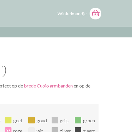
Winkelmandje
ND
erfect op de
brede Cuoio armbanden
en op de
n
geel
goud
grijs
groen
v
roze
wit
zilver
zwart