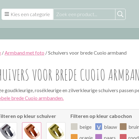
Kies een categorie
e
/
Armband met foto
/ Schuivers voor brede Cuoio armband
HUIVERS VOOR BREDE CUOIO ARMBA
e goudkleurige, rosékleurige en zilverkleurige schuivers passen p
bele brede Cuoio armbanden.
Filteren op kleur schuiver
Filteren op kleur cabochon
v
beige
blauw
brui
oranje
paars
rood