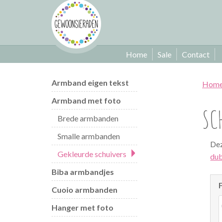
Home
Sale
Contact
Armband eigen tekst
Hom
Armband met foto
SC
Brede armbanden
Smalle armbanden
Dez
Gekleurde schuivers
dub
Biba armbandjes
Cuoio armbanden
Hanger met foto