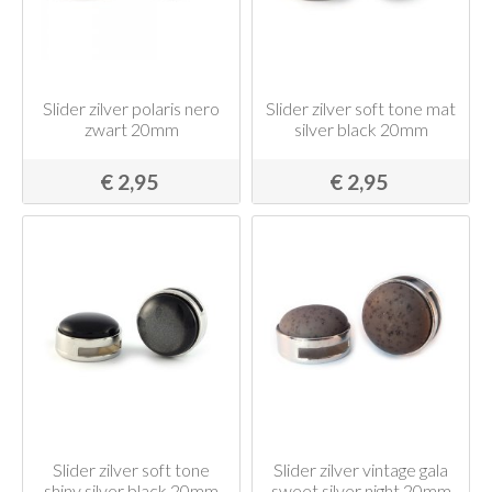
Slider zilver polaris nero
Slider zilver soft tone mat
zwart 20mm
silver black 20mm
€ 2,95
€ 2,95
Slider zilver soft tone
Slider zilver vintage gala
shiny silver black 20mm
sweet silver night 20mm