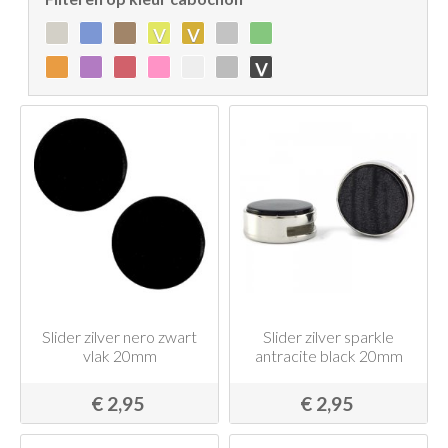
v
v
v
Slider zilver nero zwart
Slider zilver sparkle
vlak 20mm
antracite black 20mm
€ 2,95
€ 2,95