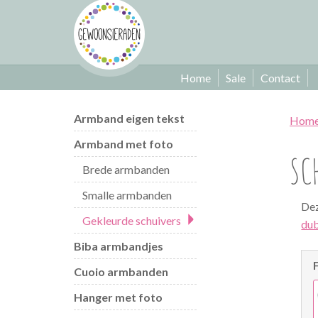
Home
Sale
Contact
Armband eigen tekst
Hom
Armband met foto
SC
Brede armbanden
Smalle armbanden
Dez
Gekleurde schuivers
dub
Biba armbandjes
Cuoio armbanden
Hanger met foto