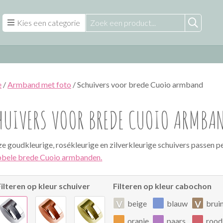
Kies een categorie
e
/
Armband met foto
/ Schuivers voor brede Cuoio armband
HUIVERS VOOR BREDE CUOIO ARMBA
e goudkleurige, rosékleurige en zilverkleurige schuivers passen p
bele brede Cuoio armbanden.
Filteren op kleur schuiver
Filteren op kleur cabochon
v
v
beige
blauw
brui
oranje
paars
rood