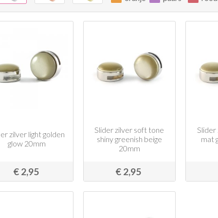
Slider zilver soft tone
Slider
der zilver light golden
shiny greenish beige
mat 
glow 20mm
20mm
€ 2,95
€ 2,95