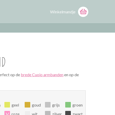
Winkelmandje
ND
erfect op de
brede Cuoio armbanden
en op de
n
geel
goud
grijs
groen
v
roze
wit
zilver
zwart