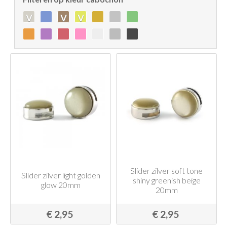
v
v
v
Slider zilver soft tone
Slider zilver light golden
shiny greenish beige
glow 20mm
20mm
€ 2,95
€ 2,95