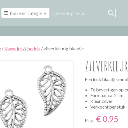
Kies een categorie
e
/
Kwastjes & bedels
/ zilverkleurig blaadje
ZILVERKLEU
Een leuk blaadje, mooi
Te bevestigen op 
Formaat ca. 2 cm
Kleur zilver
Verkocht per stuk
€ 0,95
Prijs