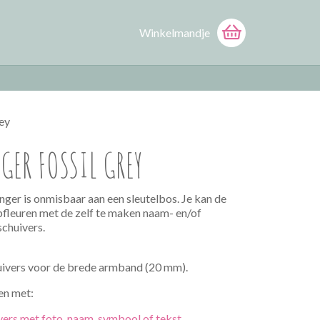
Winkelmandje
rey
GER FOSSIL GREY
ger is onmisbaar aan een sleutelbos. Je kan de
pfleuren met de zelf te maken naam- en/of
schuivers.
uivers voor de brede armband (20 mm).
en met:
vers met foto, naam, symbool of tekst