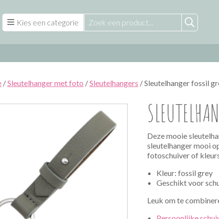
Kies een categorie
e
/
Sleutelhanger met foto
/
Sleutelhangers
/ Sleutelhanger fossil g
SLEUTELHAN
Deze mooie sleutelhan
sleutelhanger mooi o
fotoschuiver of kleur
Kleur: fossil grey
Geschikt voor sch
Leuk om te combiner
Persoonlijke schui