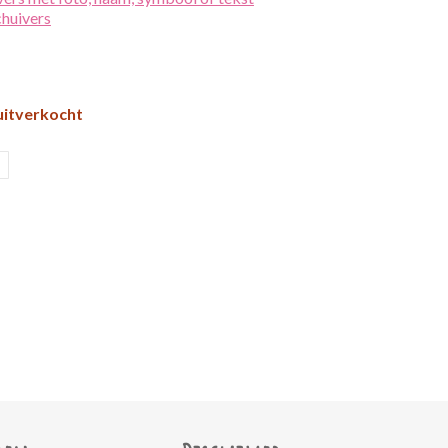
chuivers
uitverkocht