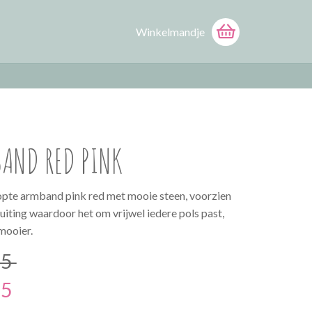
Winkelmandje
AND RED PINK
pte armband pink red met mooie steen, voorzien
luiting waardoor het om vrijwel iedere pols past,
mooier.
95
95