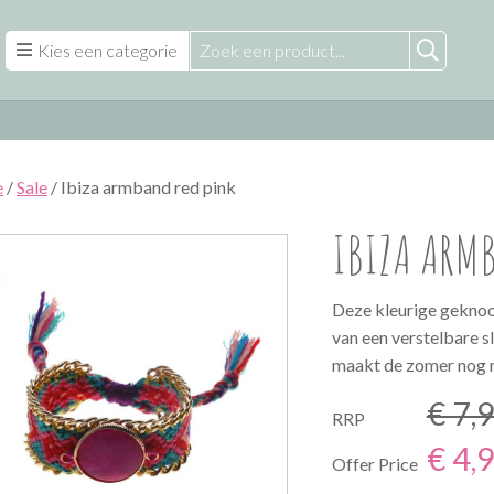
Kies een categorie
e
/
Sale
/ Ibiza armband red pink
IBIZA ARMB
Deze kleurige geknoo
van een verstelbare s
maakt de zomer nog 
€ 7,
RRP
€ 4,
Offer Price