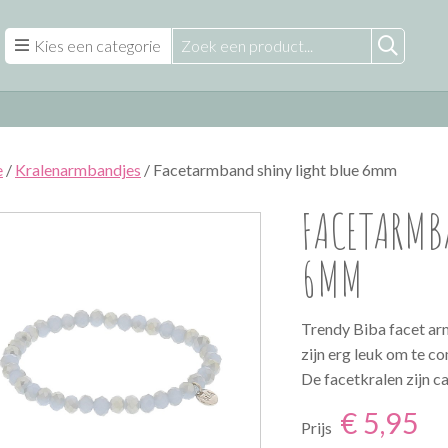
Kies een categorie
e
/
Kralenarmbandjes
/ Facetarmband shiny light blue 6mm
FACETARMBA
6MM
Trendy Biba facet arm
zijn erg leuk om te 
De facetkralen zijn c
€ 5,95
Prijs