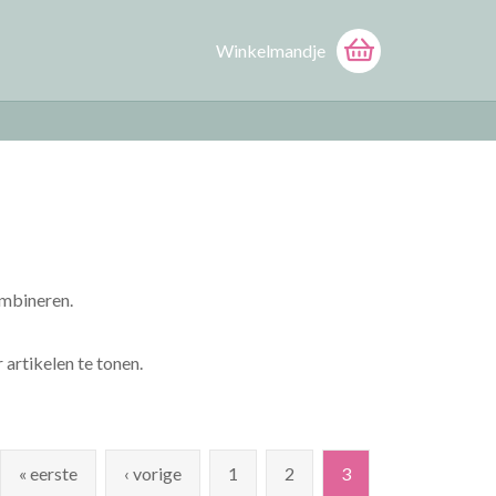
Winkelmandje
ombineren.
 artikelen te tonen.
« eerste
‹ vorige
1
2
3