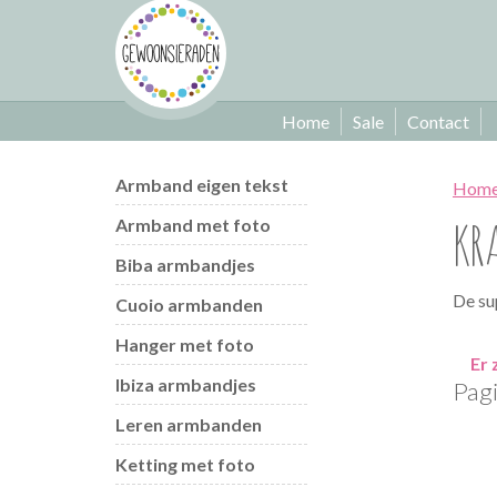
Home
Sale
Contact
Armband eigen tekst
Hom
KR
Armband met foto
Biba armbandjes
De su
Cuoio armbanden
Hanger met foto
Er 
Ibiza armbandjes
Pagi
Leren armbanden
Ketting met foto