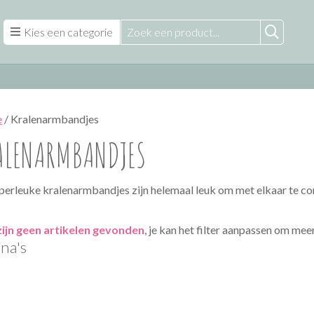
Kies een categorie
e
/ Kralenarmbandjes
ALENARMBANDJES
perleuke kralenarmbandjes zijn helemaal leuk om met elkaar te c
zijn geen artikelen gevonden
, je kan het filter aanpassen om meer
na's