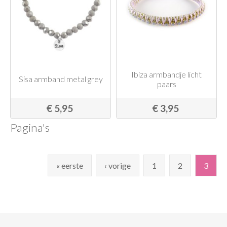
Ibiza armbandje licht
Sisa armband metal grey
paars
€ 5,95
€ 3,95
Pagina's
« eerste
‹ vorige
1
2
3