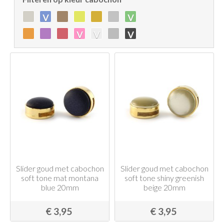
v
v
v
v
v
Slider goud met cabochon
Slider goud met cabochon
soft tone mat montana
soft tone shiny greenish
blue 20mm
beige 20mm
€ 3,95
€ 3,95