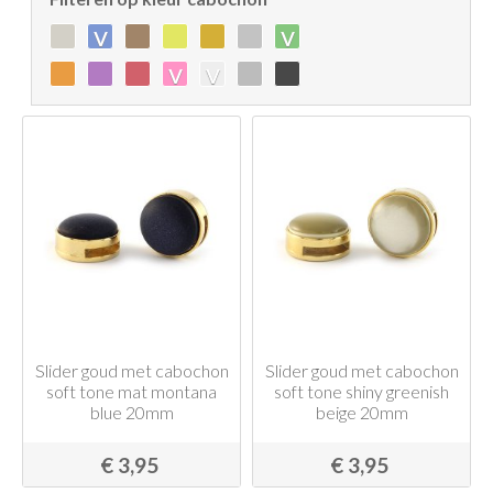
v
v
v
v
Slider goud met cabochon
Slider goud met cabochon
soft tone mat montana
soft tone shiny greenish
blue 20mm
beige 20mm
€ 3,95
€ 3,95