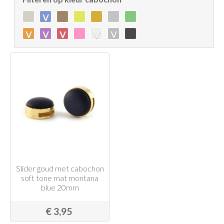
v
v
v
v
v
v
Slider goud met cabochon
soft tone mat montana
blue 20mm
€ 3,95