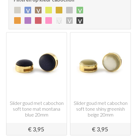
v
v
v
v
v
v
Slider goud met cabochon
Slider goud met cabochon
soft tone mat montana
soft tone shiny greenish
blue 20mm
beige 20mm
€ 3,95
€ 3,95