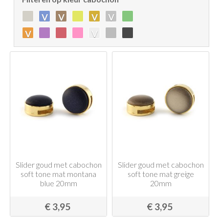
v
v
v
v
v
v
Slider goud met cabochon
Slider goud met cabochon
soft tone mat montana
soft tone mat greige
blue 20mm
20mm
€ 3,95
€ 3,95