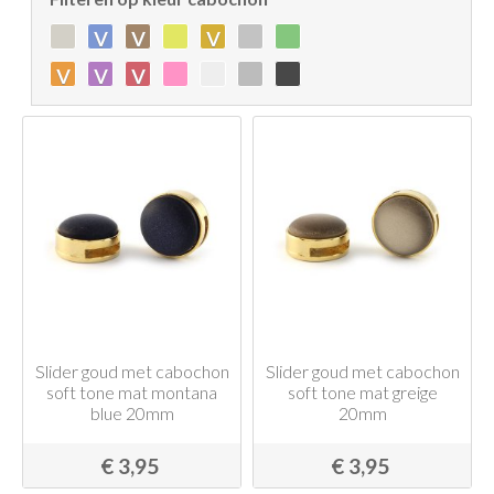
v
v
v
v
v
v
Slider goud met cabochon
Slider goud met cabochon
soft tone mat montana
soft tone mat greige
blue 20mm
20mm
€ 3,95
€ 3,95