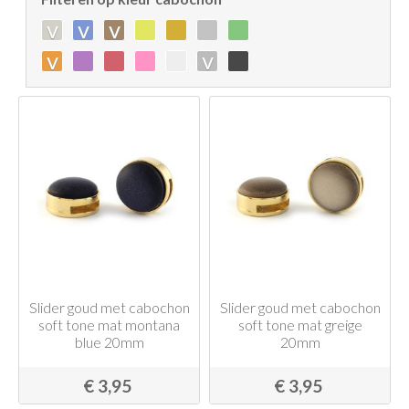
v
v
v
v
v
Slider goud met cabochon
Slider goud met cabochon
soft tone mat montana
soft tone mat greige
blue 20mm
20mm
€ 3,95
€ 3,95