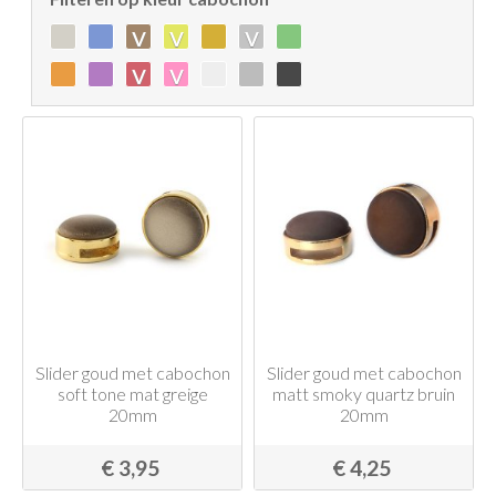
v
v
v
v
v
Slider goud met cabochon
Slider goud met cabochon
soft tone mat greige
matt smoky quartz bruin
20mm
20mm
€ 3,95
€ 4,25