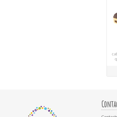
ca
q
Conta
Contact