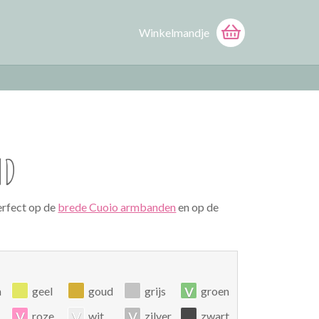
Winkelmandje
ND
erfect op de
brede Cuoio armbanden
en op de
v
n
geel
goud
grijs
groen
v
v
v
roze
wit
zilver
zwart