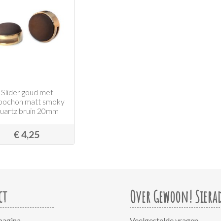
Slider goud met
bochon matt smoky
uartz bruin 20mm
€ 4,25
ct
Over Gewoon! Siera
pagina
Veelgestelde vragen