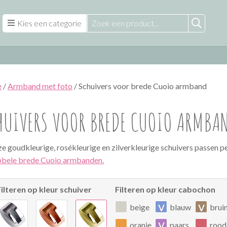
Kies een categorie
e
/
Armband met foto
/ Schuivers voor brede Cuoio armband
HUIVERS VOOR BREDE CUOIO ARMBA
e goudkleurige, rosékleurige en zilverkleurige schuivers passen p
bele brede Cuoio armbanden.
Filteren op kleur schuiver
Filteren op kleur cabochon
v
v
beige
blauw
brui
v
oranje
paars
rood