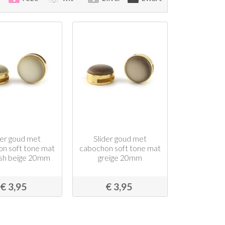
der goud met
Slider goud met
n soft tone mat
cabochon soft tone mat
ish beige 20mm
greige 20mm
€ 3,95
€ 3,95