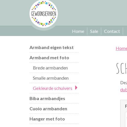
Home
Sale
Contact
Armband eigen tekst
Hom
Armband met foto
SC
Brede armbanden
Smalle armbanden
Dez
Gekleurde schuivers
dub
Biba armbandjes
Cuoio armbanden
Hanger met foto