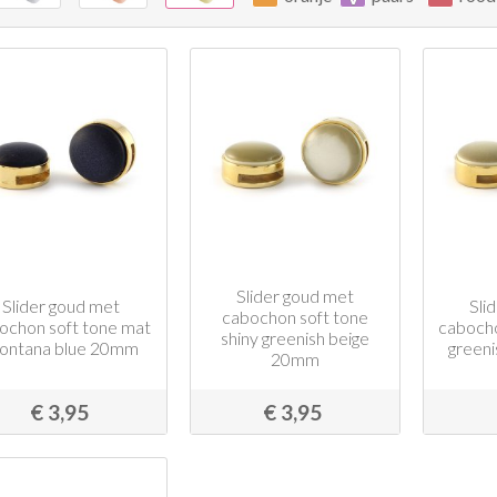
Slider goud met
Slider goud met
Sli
cabochon soft tone
ochon soft tone mat
cabocho
shiny greenish beige
ontana blue 20mm
green
20mm
€ 3,95
€ 3,95