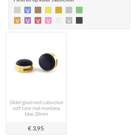
v
v
v
v
v
v
Slider goud met cabochon
soft tone mat montana
blue 20mm
€ 3,95