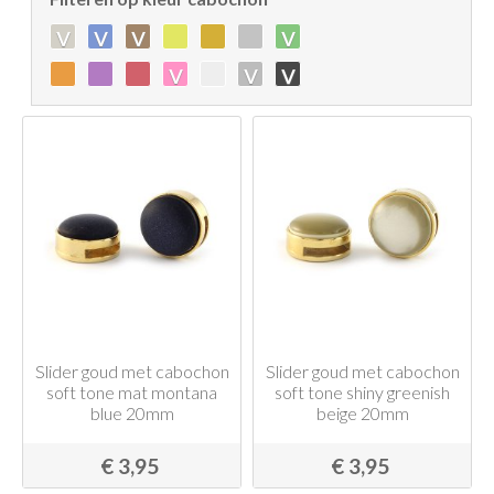
v
v
v
v
v
v
v
Slider goud met cabochon
Slider goud met cabochon
soft tone mat montana
soft tone shiny greenish
blue 20mm
beige 20mm
€ 3,95
€ 3,95