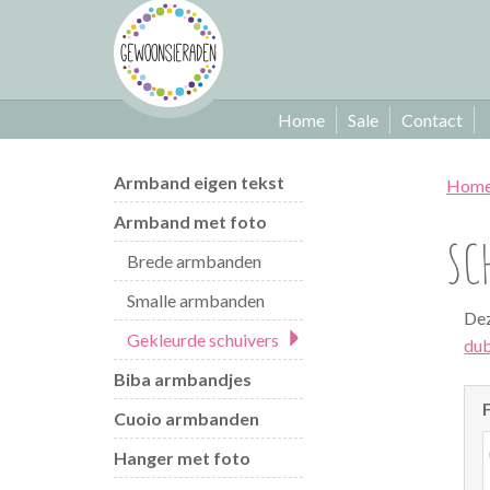
Home
Sale
Contact
Armband eigen tekst
Hom
Armband met foto
SC
Brede armbanden
Smalle armbanden
Dez
Gekleurde schuivers
dub
Biba armbandjes
Cuoio armbanden
Hanger met foto