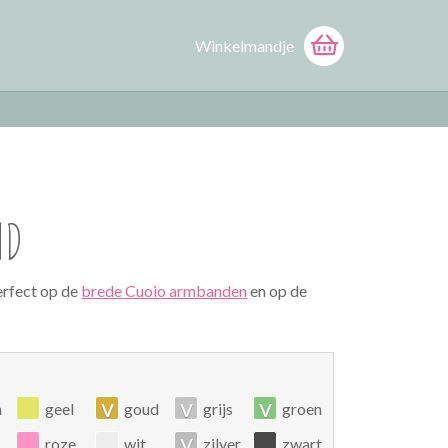
Winkelmandje
ND
erfect op de
brede Cuoio armbanden
en op de
v
v
v
n
geel
goud
grijs
groen
v
roze
wit
zilver
zwart