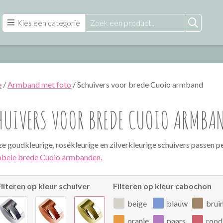
Kies een categorie
e
/
Armband met foto
/ Schuivers voor brede Cuoio armband
HUIVERS VOOR BREDE CUOIO ARMBA
e goudkleurige, rosékleurige en zilverkleurige schuivers passen p
bele brede Cuoio armbanden.
Filteren op kleur schuiver
Filteren op kleur cabochon
beige
blauw
brui
oranje
paars
rood