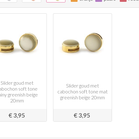
Slider goud met
Slider goud met
abochon soft tone
cabochon soft tone mat
hiny greenish beige
greenish beige 20mm
20mm
€ 3,95
€ 3,95