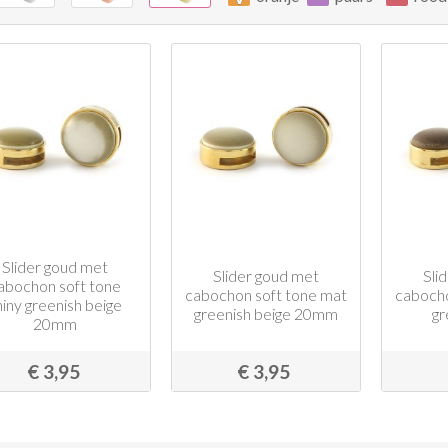
Slider goud met
Slider goud met
Sli
abochon soft tone
cabochon soft tone mat
cabocho
hiny greenish beige
greenish beige 20mm
g
20mm
€ 3,95
€ 3,95