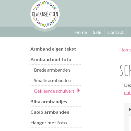
Home
Sale
Contact
Armband eigen tekst
Hom
Armband met foto
SC
Brede armbanden
Smalle armbanden
Dez
Gekleurde schuivers
dub
Biba armbandjes
Cuoio armbanden
Hanger met foto