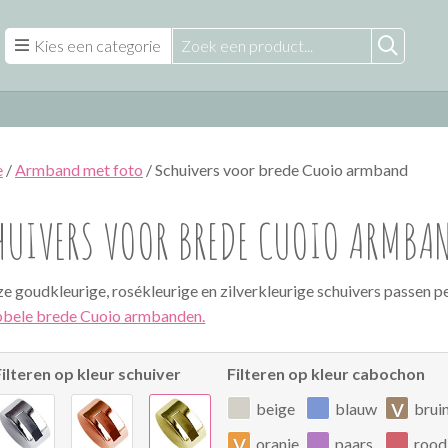
Kies een categorie
e
/
Armband met foto
/ Schuivers voor brede Cuoio armband
HUIVERS VOOR BREDE CUOIO ARMBA
e goudkleurige, rosékleurige en zilverkleurige schuivers passen p
bele brede Cuoio armbanden.
Filteren op kleur schuiver
Filteren op kleur cabochon
v
beige
blauw
brui
v
oranje
paars
rood