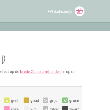
Winkelmandje
ND
erfect op de
brede Cuoio armbanden
en op de
v
v
v
n
geel
goud
grijs
groen
v
roze
wit
zilver
zwart