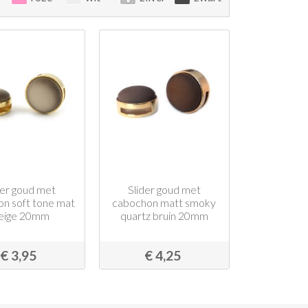
der goud met
Slider goud met
n soft tone mat
cabochon matt smoky
reige 20mm
quartz bruin 20mm
€ 3,95
€ 4,25