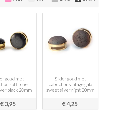
der goud met
Slider goud met
hon soft tone
cabochon vintage gala
ilver black 20mm
sweet silver night 20mm
€ 3,95
€ 4,25