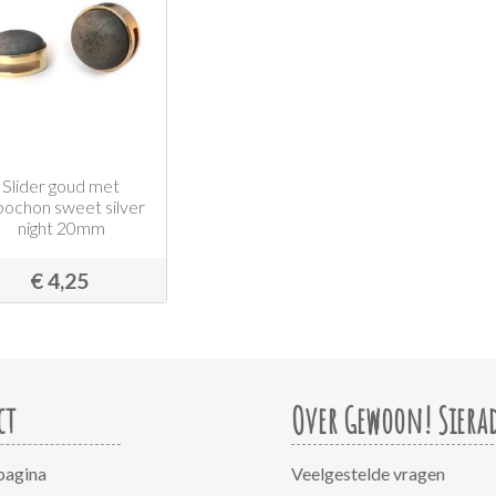
Slider goud met
bochon sweet silver
night 20mm
€ 4,25
ct
Over Gewoon! Siera
pagina
Veelgestelde vragen