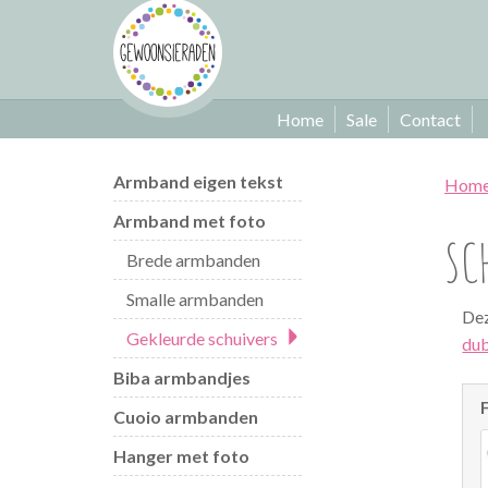
Home
Sale
Contact
Armband eigen tekst
Hom
Armband met foto
SC
Brede armbanden
Smalle armbanden
Dez
Gekleurde schuivers
dub
Biba armbandjes
Cuoio armbanden
Hanger met foto