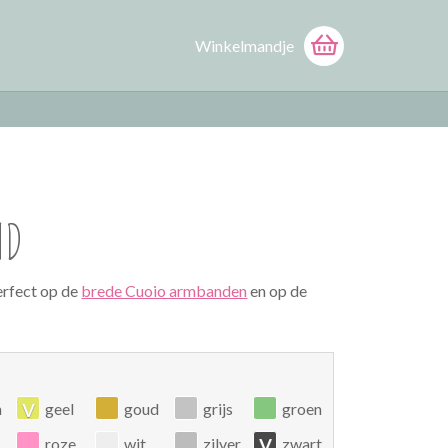
Winkelmandje
ND
erfect op de
brede Cuoio armbanden
en op de
v
n
geel
goud
grijs
groen
v
roze
wit
zilver
zwart