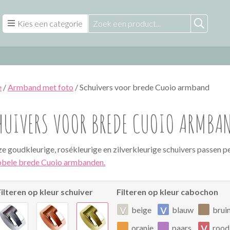
Kies een categorie
e
/
Armband met foto
/ Schuivers voor brede Cuoio armband
HUIVERS VOOR BREDE CUOIO ARMBA
e goudkleurige, rosékleurige en zilverkleurige schuivers passen p
bele brede Cuoio armbanden.
Filteren op kleur schuiver
Filteren op kleur cabochon
v
v
beige
blauw
brui
v
oranje
paars
rood