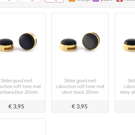
Slider goud met
Slider goud met
Sli
ochon soft tone mat
cabochon soft tone mat
caboc
ontana blue 20mm
silver black 20mm
shiny s
€ 3,95
€ 3,95