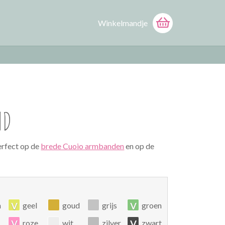
Winkelmandje
ND
erfect op de
brede Cuoio armbanden
en op de
v
v
n
geel
goud
grijs
groen
v
v
roze
wit
zilver
zwart