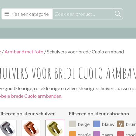
Kies een categorie
e
/
Armband met foto
/ Schuivers voor brede Cuoio armband
HUIVERS VOOR BREDE CUOIO ARMBA
e goudkleurige, rosékleurige en zilverkleurige schuivers passen p
bele brede Cuoio armbanden.
Filteren op kleur schuiver
Filteren op kleur cabochon
v
beige
blauw
brui
oranje
paars
rood