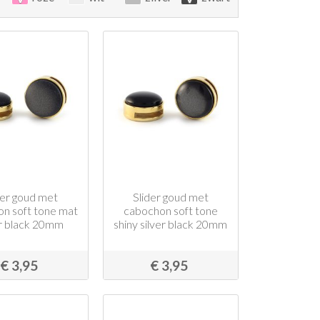
der goud met
Slider goud met
n soft tone mat
cabochon soft tone
er black 20mm
shiny silver black 20mm
€ 3,95
€ 3,95