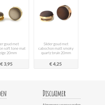
der goud met
Slider goud met
n soft tone mat
cabochon matt smoky
reige 20mm
quartz bruin 20mm
€ 3,95
€ 4,25
den
Disclaimer
Algemene voorwaarden