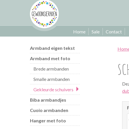
Home
Sale
Contact
Armband eigen tekst
Hom
Armband met foto
SC
Brede armbanden
Smalle armbanden
Dez
Gekleurde schuivers
dub
Biba armbandjes
Cuoio armbanden
Hanger met foto