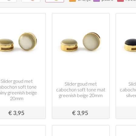
Slider goud met
Slider goud met
Sli
abochon soft tone
cabochon soft tone mat
cabocho
hiny greenish beige
greenish beige 20mm
silv
20mm
€ 3,95
€ 3,95