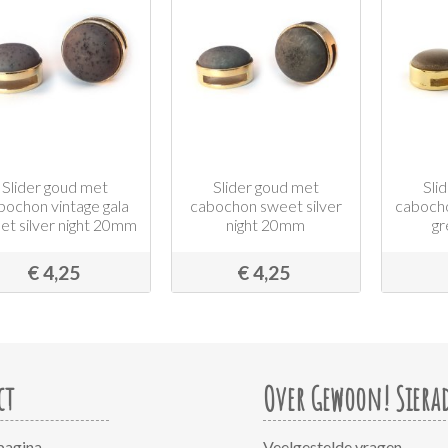
Slider goud met
Slider goud met
Sli
bochon vintage gala
cabochon sweet silver
cabocho
et silver night 20mm
night 20mm
g
€ 4,25
€ 4,25
ct
Over Gewoon! Siera
pagina
Veelgestelde vragen