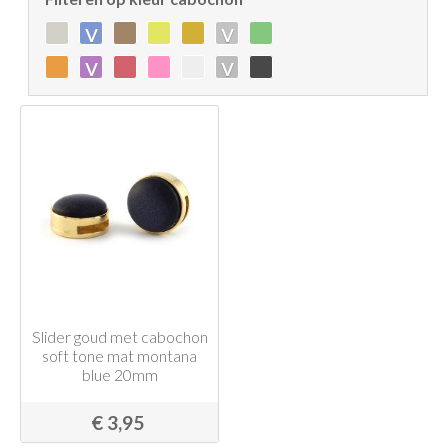
v
v
v
v
Slider goud met cabochon
soft tone mat montana
blue 20mm
€ 3,95