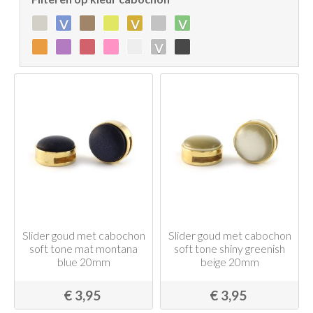
v
v
v
v
Slider goud met cabochon
Slider goud met cabochon
soft tone mat montana
soft tone shiny greenish
blue 20mm
beige 20mm
€ 3,95
€ 3,95