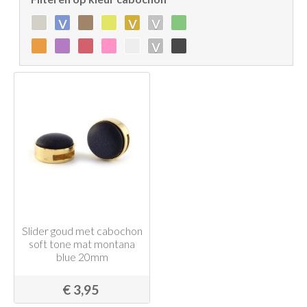
v
v
v
v
Slider goud met cabochon
soft tone mat montana
blue 20mm
€ 3,95