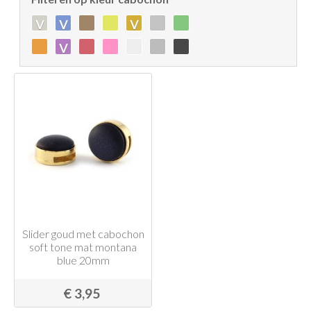
v
v
v
v
Slider goud met cabochon
soft tone mat montana
blue 20mm
€ 3,95