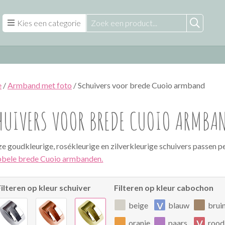
Kies een categorie
e
/
Armband met foto
/ Schuivers voor brede Cuoio armband
HUIVERS VOOR BREDE CUOIO ARMBA
e goudkleurige, rosékleurige en zilverkleurige schuivers passen p
bele brede Cuoio armbanden.
Filteren op kleur schuiver
Filteren op kleur cabochon
v
beige
blauw
brui
v
oranje
paars
rood