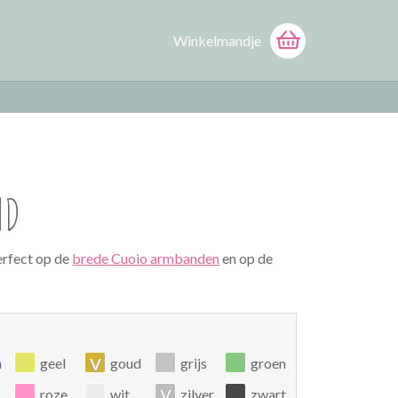
Winkelmandje
ND
erfect op de
brede Cuoio armbanden
en op de
v
n
geel
goud
grijs
groen
v
roze
wit
zilver
zwart