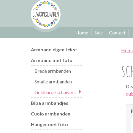
Home
Sale
Contact
Armband eigen tekst
Hom
Armband met foto
SC
Brede armbanden
Smalle armbanden
Dez
Gekleurde schuivers
dub
Biba armbandjes
Cuoio armbanden
Hanger met foto