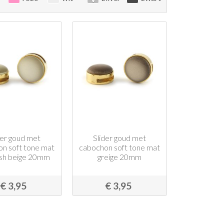
der goud met
Slider goud met
n soft tone mat
cabochon soft tone mat
ish beige 20mm
greige 20mm
€ 3,95
€ 3,95