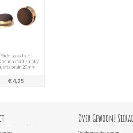
Slider goud met
bochon matt smoky
uartz bruin 20mm
€ 4,25
ct
Over Gewoon! Siera
pagina
Veelgestelde vragen