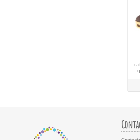
ca
q
Conta
Contact