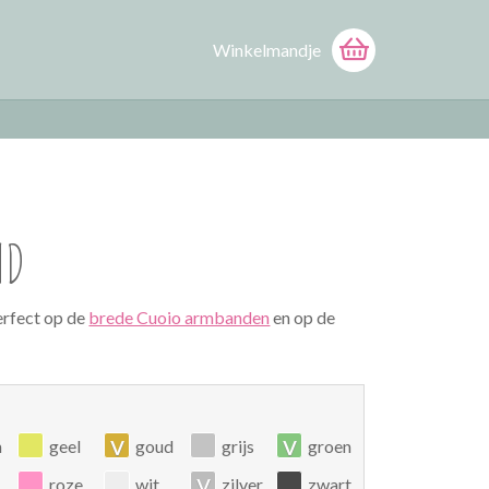
Winkelmandje
ND
erfect op de
brede Cuoio armbanden
en op de
v
v
n
geel
goud
grijs
groen
v
roze
wit
zilver
zwart