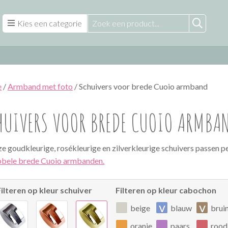
Kies een categorie
e
/
Armband met foto
/ Schuivers voor brede Cuoio armband
HUIVERS VOOR BREDE CUOIO ARMBA
e goudkleurige, rosékleurige en zilverkleurige schuivers passen p
bele brede Cuoio armbanden.
Filteren op kleur schuiver
Filteren op kleur cabochon
v
v
beige
blauw
brui
oranje
paars
rood