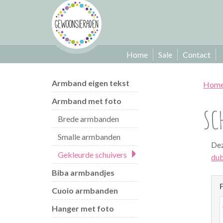
Home
Sale
Contact
Armband eigen tekst
Hom
Armband met foto
SC
Brede armbanden
Smalle armbanden
Dez
Gekleurde schuivers
dub
Biba armbandjes
Cuoio armbanden
Hanger met foto