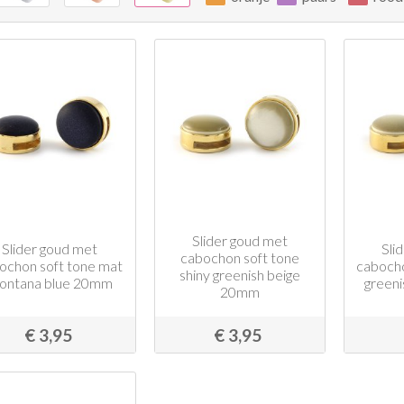
Slider goud met
Slider goud met
Sli
cabochon soft tone
ochon soft tone mat
cabocho
shiny greenish beige
ontana blue 20mm
green
20mm
€ 3,95
€ 3,95