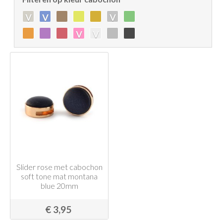
v
v
v
v
v
Slider rose met cabochon
soft tone mat montana
blue 20mm
€ 3,95