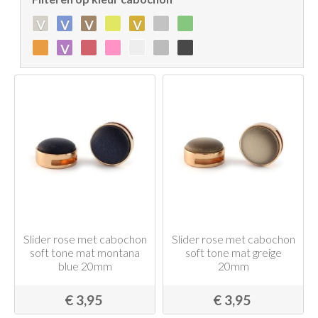
v
v
v
v
v
Slider rose met cabochon
Slider rose met cabochon
soft tone mat montana
soft tone mat greige
blue 20mm
20mm
€ 3,95
€ 3,95