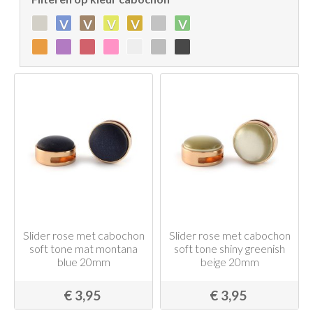
v
v
v
v
v
Slider rose met cabochon
Slider rose met cabochon
soft tone mat montana
soft tone shiny greenish
blue 20mm
beige 20mm
€ 3,95
€ 3,95