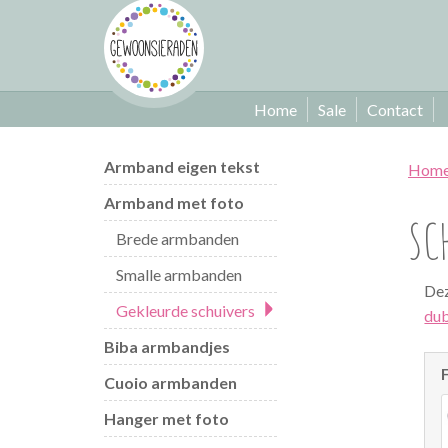
Home
Sale
Contact
Armband eigen tekst
Hom
Armband met foto
SC
Brede armbanden
Smalle armbanden
Dez
Gekleurde schuivers
dub
Biba armbandjes
Cuoio armbanden
Hanger met foto