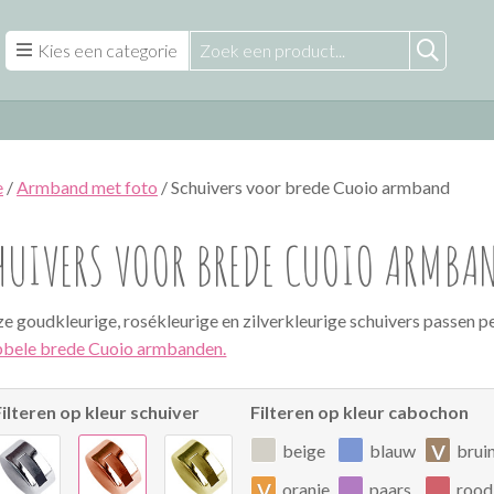
Kies een categorie
e
/
Armband met foto
/ Schuivers voor brede Cuoio armband
HUIVERS VOOR BREDE CUOIO ARMBA
e goudkleurige, rosékleurige en zilverkleurige schuivers passen p
bele brede Cuoio armbanden.
Filteren op kleur schuiver
Filteren op kleur cabochon
v
beige
blauw
brui
v
oranje
paars
rood