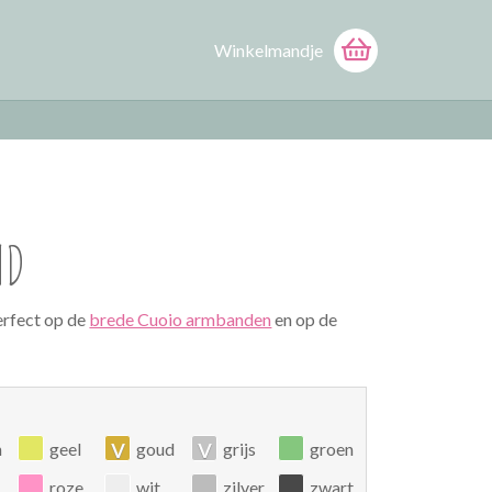
Winkelmandje
ND
erfect op de
brede Cuoio armbanden
en op de
v
v
n
geel
goud
grijs
groen
roze
wit
zilver
zwart