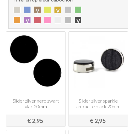
v
v
v
v
Slider zilver nero zwart
Slider zilver sparkle
vlak 20mm
antracite black 20mm
€ 2,95
€ 2,95