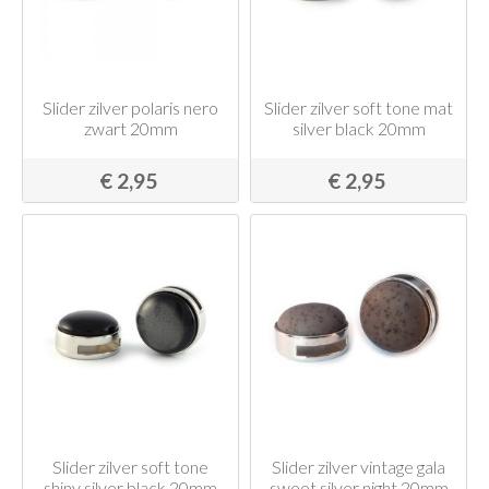
Slider zilver polaris nero
Slider zilver soft tone mat
zwart 20mm
silver black 20mm
€ 2,95
€ 2,95
Slider zilver soft tone
Slider zilver vintage gala
shiny silver black 20mm
sweet silver night 20mm