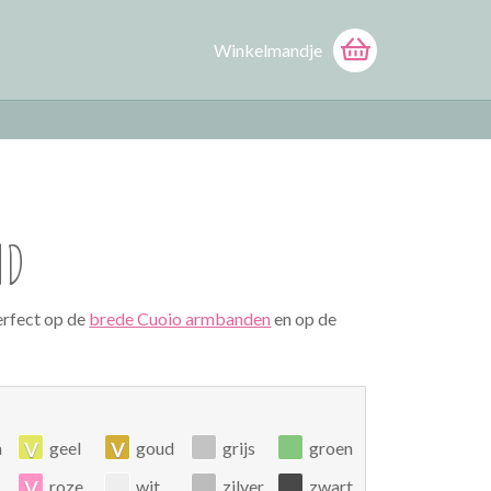
Winkelmandje
ND
erfect op de
brede Cuoio armbanden
en op de
v
v
n
geel
goud
grijs
groen
v
roze
wit
zilver
zwart