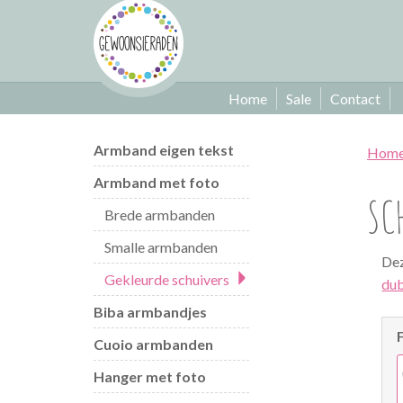
Home
Sale
Contact
Armband eigen tekst
Hom
Armband met foto
SC
Brede armbanden
Smalle armbanden
Dez
Gekleurde schuivers
dub
Biba armbandjes
Cuoio armbanden
Hanger met foto