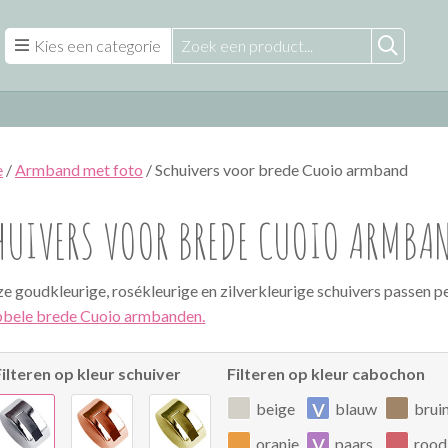
Kies een categorie
e
/
Armband met foto
/ Schuivers voor brede Cuoio armband
HUIVERS VOOR BREDE CUOIO ARMBA
e goudkleurige, rosékleurige en zilverkleurige schuivers passen p
bele brede Cuoio armbanden.
Filteren op kleur schuiver
Filteren op kleur cabochon
v
beige
blauw
brui
v
oranje
paars
rood