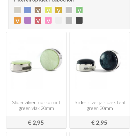
v
v
v
v
v
v
v
Slider zilver mosso mint
Slider zilver jais dark teal
green vlak 20mm
green 20mm
€ 2,95
€ 2,95