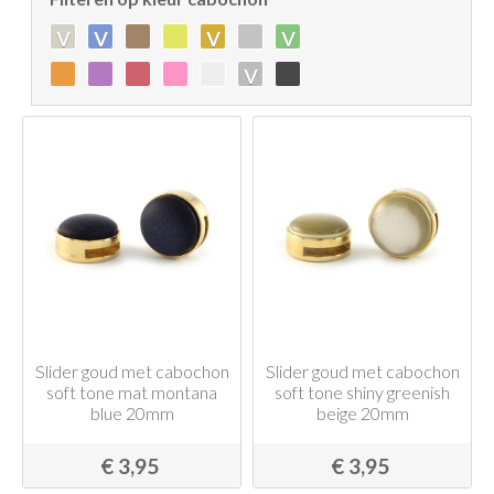
v
v
v
v
v
Slider goud met cabochon
Slider goud met cabochon
soft tone mat montana
soft tone shiny greenish
blue 20mm
beige 20mm
€ 3,95
€ 3,95