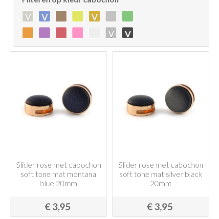
v
v
v
v
v
Slider rose met cabochon
Slider rose met cabochon
soft tone mat montana
soft tone mat silver black
blue 20mm
20mm
€ 3,95
€ 3,95